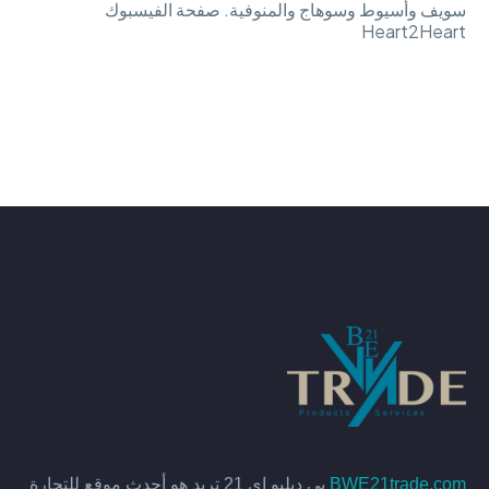
سويف وأسيوط وسوهاج والمنوفية. صفحة الفيسبوك
Heart2Heart
BWE21trade.com
بي دبليو اي 21 تريد هو أحدث موقع للتجارة