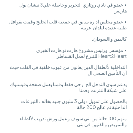
• عضو في نادي روتاري التحرير وحاصلة علي3 نيشان بول
هاريس
• عضو مجلس ادارة سابق في جمعية قلب الخليج وقمت بقوافل
طبية عديدة لبلدان عربية
كاليمن واالسودان.
• مؤسس ورئيس مشروع هارت تو هارت الخيري
Heart2Heart للتبرع لعمل القساطر
التداخلية لألطفال الذين يعانون من عيوب خلقية في القلب حيث
أن التأمين الصحي ال
يدعم سوي التدخل الج ارحي فقط وقمنا بعمل صفحة وفيسبوك
علي شبكة االنترنت وقمنا
بالحصول علي تمويل دولي 3 مليون جنيه بخالف التبرعات
الداخلية تم عالج 200 حالة
منهم 100 حالة من بني سويف وعمل ورش تدريب لألطباء
والتمريض والفنيين في بني