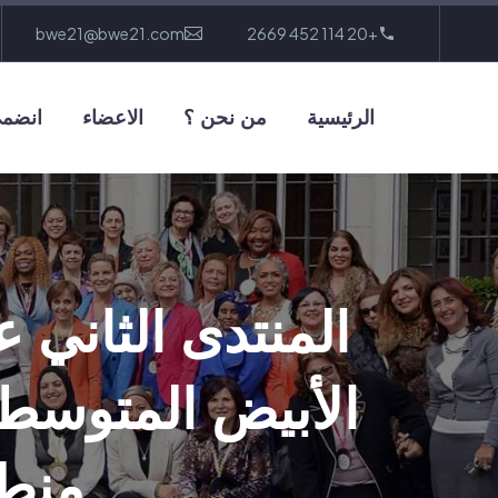
bwe21@bwe21.com
+20 114 452 2669
الرئيسية
من نحن ؟
الاعضاء
انضمى
المنتدى الثاني 
الأبيض المتوسط
منطق