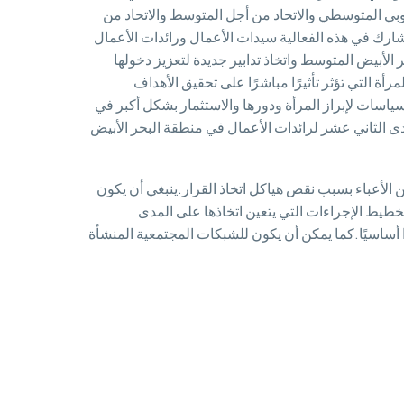
وبي المتوسطي والاتحاد من أجل المتوسط والاتحاد من
 وفيروس كوفيد19 واستحالة سفر متحدثينا في المنتدى.شارك في هذه الفعالية سيدات الأعمال ورائدات الأعمال
الأبيض المتوسط واتخاذ تدابير جديدة لتعزيز دخولها
 التي تؤثر تأثيرًا مباشرًا على تحقيق الأهداف
ياسات لإبراز المرأة ودورها والاستثمار بشكل أكبر في
تدى الثاني عشر لرائدات الأعمال في منطقة البحر الأبيض
مواقع مختلفة، حيث تأثرن وتحملن مزيدًا من الأعباء بسبب نقص هياكل اتخاذ القرار.ينبغي أن يكون
هادفة للمرأة في جميع عمليات اتخاذ القرار لمواجهة تفشي فيروس كوفيد 19، وكذلك في تخطيط الإجراءات التي يتعين اتخاذها على المدى
لمحلي أمرًا أساسيًا.كما يمكن أن يكون للشبكات المجتمعية المنشأة