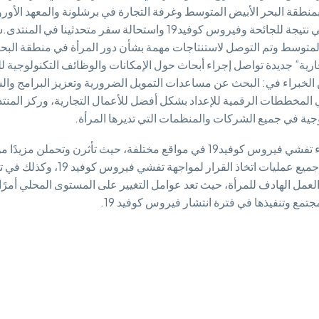
بمنطقة البحر الأبيض المتوسط وغرفة التجارة في برشلونة والمعهد الأور
برشلونة.تم إجراء فعاليات هذا المنتدى عبر اجتماع افتراضي نتيجة للجائحة
يض المتوسط وتم التوصل لاستنتاجات مهمة بشأن دور المرأة في منطقة البحر 
جديدة تواصل إجراء أبحاث حول الإمكانات والوظائف التكنولوجية للمرأة
 الخبراء في: البحث عن مساعدات التمويل الضرورية وتعزيز البرامج والس
ت في المخططات الرقمية للإعداد بشكل أفضل للأعمال التجارية، وركز المن
جية في جميع الشركات والمنظمات التي تديرها المرأة.
كانت السيدات في هذه الفعالية أيضًا في خط المواجهة أثناء تفشي فيروس كوفيد19 في 
الشمول في شكل مشاركة فعالة وقيادة 
، يجب علينا مواصلة دعم العمل الهادف للمرأة، حيث تعد عوامل التغيير على المستوى ا
تمع وتنفيذها في فترة انتشار فيروس كوفيد 19.