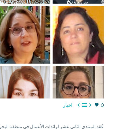



0
اخبار