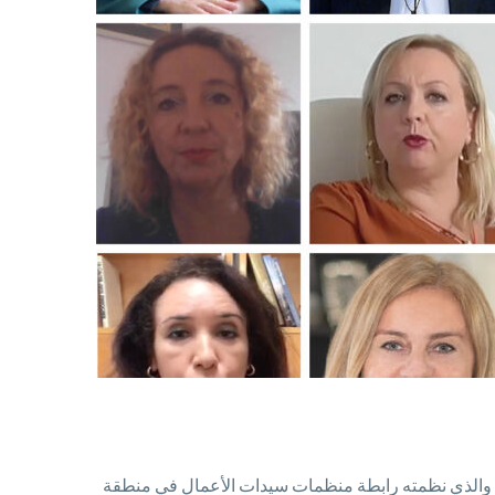
خ 20 نوفمبر، في منطقة كازا لوتجا دي مار الأثرية والذي نظمته رابطة منظمات سيدات الأعمال في منطقة