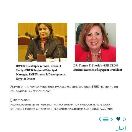



0
اخبار