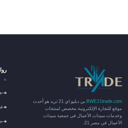
روا
عن
BWE21trade.com
بي دبليو اي 21 تريد هو أحدث
ان
موقع للتجارة الإلكترونية مخصص لمنتجات
وخدمات سيدات الأعمال في جمعية سيدات
خد
الأعمال في مصر 21.