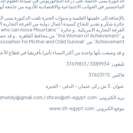
الدكتورة يمنى حاصلة على درجة البكالوريوس في صيدلة العلوم الد
الماجستير في الجوانب الاجتماعية والاقتصادية للأدوية من جامعة أيوا
بالإضافة إلى خلفيتها العلمية و سنوات الخبرة تلقت الدكتورة يمنى الع
Achievement” من “Egyptian Association for Mother and Child Survival” .
و قد وصفت بأنها واحدة من أكثر النساء تأثيرا بأفريقيا في قطاع الأع
تليفون: 3389934 / 37619813
فاكس: 37603175
عنوان: 5 ش زكى عثمان – الدقى – الجيزة
بريد الكتروني: yomnasheridy@gmail.com / sficeo@sfi-egypt.com
موقع الكتروني: www.sfi-egypt.com