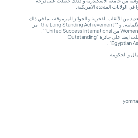
وائية من جامعة الأسكندرية و كذلك حصلت على درجة
 في الولايات المتحدة الامريكية.
ديد من الألقاب الفخرية و الجوائز المرموقة ، بما في ذلك
جائزة شكر و تقدير للنجاح كسيدة أعمال دولية من الغرفة التجارية الألمانية , و “”the Long Standing Achievement من
الغرفة التجارية الامريكية , و جائزة “”Women who can move Mountains من United Success International”” ,
و “the Women of Achievement” من محافظ القاهرة , و قد حصلت ايضا على جائزة “Outstanding
مال و الحكومة.