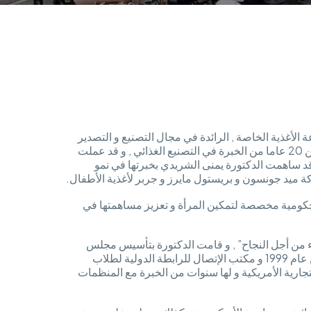
لأغذية الخاصة , الرائدة في مجال التصنيع و التصدير
لزيتون المائدة و الخضار المخلل و الطماطم المجففة. و لديها اكثر من 20 عاما من الخبرة في التصنيع الغذائي , و قد عملت
قد ساهمت الدكتورة يمنى الشريدي بخبرتها في نمو
كة ميد جونسون و بريستول مايرز و جربر لأغذية الأطفال.
عمال مصر 21 , و هي منظمة غير حكومية مخصصة لتمكين المرأة و تعزيز مساهمتها في
ء من أجل النجاح” , و قامت الدكتورة بتأسيس مجلس
سيدات الأعمال العرب في جامعة الدول العربية في شهر مارس من عام 1999 و مكتب الإتصال للرابطة الدولية لطلاب
 رئيس لـ “Career Women” في الغرفة التجارية الأمريكية و لها سنوات من الخبرة مع المنظمات