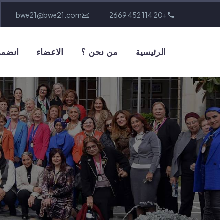
bwe21@bwe21.com
+20 114 452 2669
الرئيسية
من نحن ؟
الاعضاء
انضمى