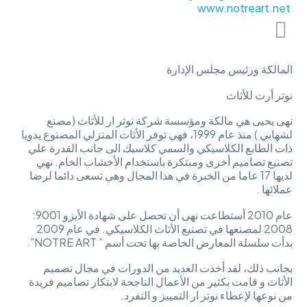
www.notreart.net
المالكة ورئيس مجلس الإدارة
نوتر أرت للأثاث
نهى يحيى هي مالكة ومؤسسة شركة نوتر ار للأثاث (مصنع
لشهابي ) منذ عام 1999، فهي توفر الأثاث المنزلي المصنوع يدويا
ذات الطابع الكلاسيكي والسمي كلاسيك الى جانب القدرة علي
تصنيع تصاميم أخرى ومبتكرة باستخدام الأخشاب الخام. نهي
لديها 17 عاما من الخبرة في هذا المجال وهي تسعى دائما لرضا
عملائها .
عام 2010 أستطاعت نهى أن تحصل على شهادة الأيزو 9001:
2008 لمصنعها في تصنيع الأثاث الكلاسيكي. في عام 2009
بدأت سلسلة المعارض الخاصة بها تحت أسم ” NOTRE ART”.
بجانب ذلك، لقد أخذت العديد من الدورات في مجال تصميم
الأثاث و قامت بكثير من الأعمال الناجحة لابتكار تصاميم فريدة
من نوعها لإعطاء نوتر ار التمييز و التفرد.