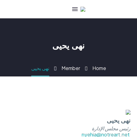
نهى يحيى
Home
Member
نهى يحيى
نهى يحيى
رئيس مجلس الإدارة
nyehia@notreart.net