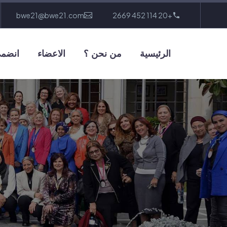
bwe21@bwe21.com
+20 114 452 2669
الرئيسية
من نحن ؟
الاعضاء
انضمى