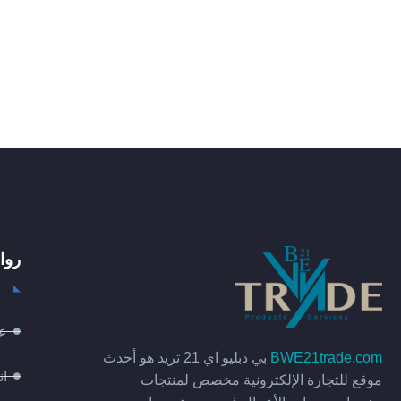
روا
عن
BWE21trade.com
بي دبليو اي 21 تريد هو أحدث
ان
موقع للتجارة الإلكترونية مخصص لمنتجات