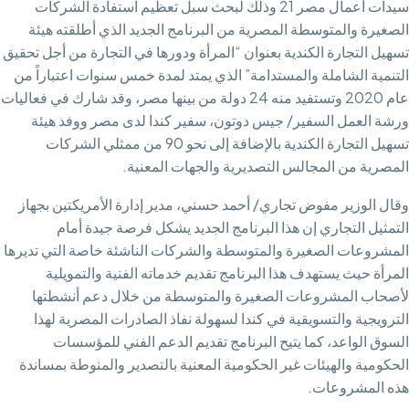
سيدات أعمال مصر 21 وذلك لبحث سبل تعظيم استفادة الشركات
الصغيرة والمتوسطة المصرية من البرنامج الجديد الذي أطلقته هيئة
تسهيل التجارة الكندية بعنوان “المرأة ودورها في التجارة من أجل تحقيق
التنمية الشاملة والمستدامة” الذي يمتد لمدة خمس سنوات اعتباراً من
عام 2020 وتستفيد منه 24 دولة من بينها مصر، وقد شارك في فعاليات
ورشة العمل السفير/ جيس دوتون، سفير كندا لدى مصر ووفد هيئة
تسهيل التجارة الكندية بالإضافة إلى نحو 90 من ممثلي الشركات
المصرية من المجالس التصديرية والجهات المعنية.
وقال الوزير مفوض تجاري/ أحمد حسني، مدير إدارة الأمريكتين بجهاز
التمثيل التجاري إن هذا البرنامج الجديد يشكل فرصة جيدة أمام
المشروعات الصغيرة والمتوسطة والشركات الناشئة خاصة التي تديرها
المرأة حيث يستهدف هذا البرنامج تقديم خدماته الفنية والتمويلية
لأصحاب المشروعات الصغيرة والمتوسطة من خلال دعم أنشطتها
الترويجية والتسويقية في كندا لسهولة نفاذ الصادرات المصرية لهذا
السوق الواعد، كما يتيح البرنامج تقديم الدعم الفني للمؤسسات
الحكومية والهيئات غير الحكومية المعنية بالتصدير والمنوطة بمساندة
هذه المشروعات.