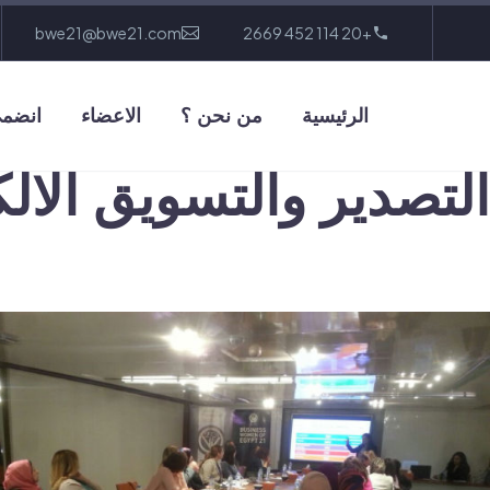
bwe21@bwe21.com
+20 114 452 2669
الرئيسية
من نحن ؟
الاعضاء
انضمى
التصدير والتسويق الال