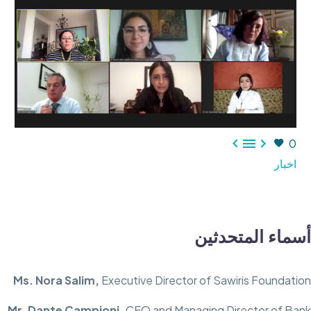



0
اخبار
أسماء المتحدثين
Ms. Nora Salim,
Executive Director of Sawiris Foundation
Mr. Dante Campioni,
CEO and Managing Director of Bank